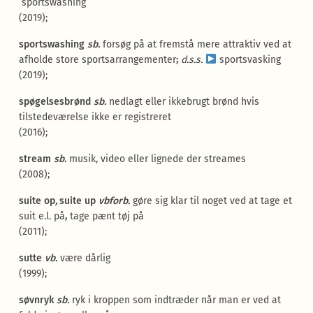
sportswashing
(2019);
sportswashing
sb.
forsøg på at fremstå mere attraktiv ved at
afholde store sportsarrangementer
;
d.s.s.
sportsvasking
(2019);
spøgelsesbrønd
sb.
nedlagt eller ikkebrugt brønd hvis
tilstedeværelse ikke er registreret
(2016);
stream
sb.
musik, video eller lignede der streames
(2008);
suite op
,
suite up
vbforb.
gøre sig klar til noget ved at tage et
suit e.l. på
,
tage pænt tøj på
(2011);
sutte
vb.
være dårlig
(1999);
søvnryk
sb.
ryk i kroppen som indtræder når man er ved at