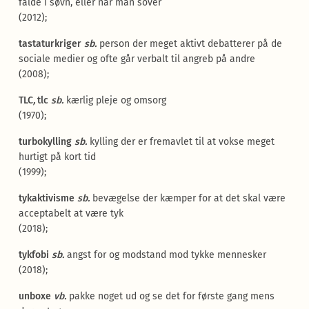
falde i søvn, eller når man sover
(2012);
tastaturkriger
sb.
person der meget aktivt debatterer på de
sociale medier og ofte går verbalt til angreb på andre
(2008);
TLC
,
tlc
sb.
kærlig pleje og omsorg
(1970);
turbokylling
sb.
kylling der er fremavlet til at vokse meget
hurtigt på kort tid
(1999);
tykaktivisme
sb.
bevægelse der kæmper for at det skal være
acceptabelt at være tyk
(2018);
tykfobi
sb.
angst for og modstand mod tykke mennesker
(2018);
unboxe
vb.
pakke noget ud og se det for første gang mens