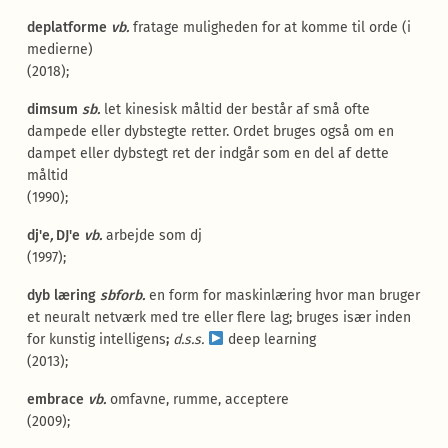
deplatforme
vb.
fratage muligheden for at komme til orde (i
medierne)
(2018);
dimsum
sb.
let kinesisk måltid der består af små ofte
dampede eller dybstegte retter. Ordet bruges også om en
dampet eller dybstegt ret der indgår som en del af dette
måltid
(1990);
dj'e
,
DJ'e
vb.
arbejde som dj
(1997);
dyb læring
sbforb.
en form for maskinlæring hvor man bruger
et neuralt netværk med tre eller flere lag; bruges især inden
for kunstig intelligens
;
d.s.s.
deep learning
(2013);
embrace
vb.
omfavne, rumme, acceptere
(2009);