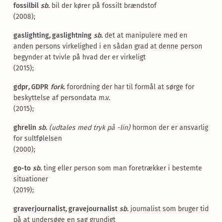
fossilbil
sb.
bil der kører på fossilt brændstof
(2008);
gaslighting
,
gaslightning
sb.
det at manipulere med en
anden persons virkelighed i en sådan grad at denne person
begynder at tvivle på hvad der er virkeligt
(2015);
gdpr
,
GDPR
fork.
forordning der har til formål at sørge for
beskyttelse af persondata m.v.
(2015);
ghrelin
sb.
(
udtales med tryk på -lin
)
hormon der er ansvarlig
for sultfølelsen
(2000);
go-to
sb.
ting eller person som man foretrækker i bestemte
situationer
(2019);
graverjournalist
,
gravejournalist
sb.
journalist som bruger tid
på at undersøge en sag grundigt