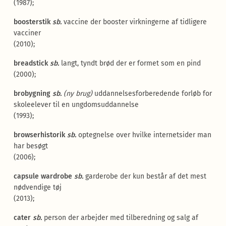
(1987);
boosterstik
sb.
vaccine der booster virkningerne af tidligere
vacciner
(2010);
breadstick
sb.
langt, tyndt brød der er formet som en pind
(2000);
brobygning
sb.
(
ny brug
)
uddannelsesforberedende forløb for
skoleelever til en ungdomsuddannelse
(1993);
browserhistorik
sb.
optegnelse over hvilke internetsider man
har besøgt
(2006);
capsule wardrobe
sb.
garderobe der kun består af det mest
nødvendige tøj
(2013);
cater
sb.
person der arbejder med tilberedning og salg af