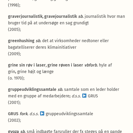
(1998);
graverjournalistik
,
gravejournalistik
sb.
journalistik hvor man
bruger tid på at undersøge en sag grundigt
(2005);
greenhushing
sb.
det at virksomheder nedtoner eller
bagatelliserer deres klimainitiativer
(2009);
grine sin røv i laser
,
grine røven i laser
vbforb.
hyle af
grin
,
grine højt og længe
(o. 1970);
gruppeudviklingssamtale
sb.
samtale som en leder holder
med en gruppe af medarbejdere
;
d.s.s.
GRUS
(2001);
GRUS
fork.
d.s.s.
gruppeudviklingssamtale
(2002);
gyoza
sb.
små indbagte farsruller der fx steges på en pande