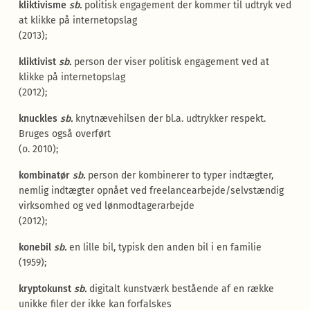
kliktivisme
sb.
politisk engagement der kommer til udtryk ved
at klikke på internetopslag
(2013);
kliktivist
sb.
person der viser politisk engagement ved at
klikke på internetopslag
(2012);
knuckles
sb.
knytnævehilsen der bl.a. udtrykker respekt.
Bruges også overført
(o. 2010);
kombinatør
sb.
person der kombinerer to typer indtægter,
nemlig indtægter opnået ved freelancearbejde/selvstændig
virksomhed og ved lønmodtagerarbejde
(2012);
konebil
sb.
en lille bil, typisk den anden bil i en familie
(1959);
kryptokunst
sb.
digitalt kunstværk bestående af en række
unikke filer der ikke kan forfalskes