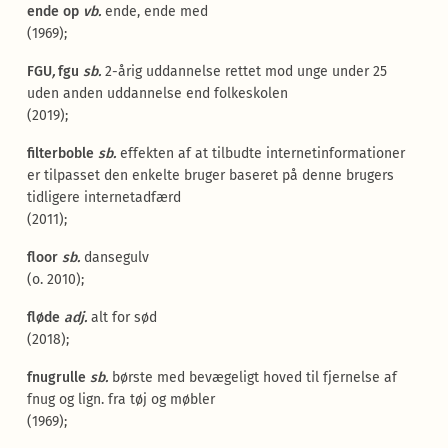
ende op
vb.
ende, ende med
(1969);
FGU
,
fgu
sb.
2-årig uddannelse rettet mod unge under 25
uden anden uddannelse end folkeskolen
(2019);
filterboble
sb.
effekten af at tilbudte internetinformationer
er tilpasset den enkelte bruger baseret på denne brugers
tidligere internetadfærd
(2011);
floor
sb.
dansegulv
(o. 2010);
fløde
adj.
alt for sød
(2018);
fnugrulle
sb.
børste med bevægeligt hoved til fjernelse af
fnug og lign. fra tøj og møbler
(1969);