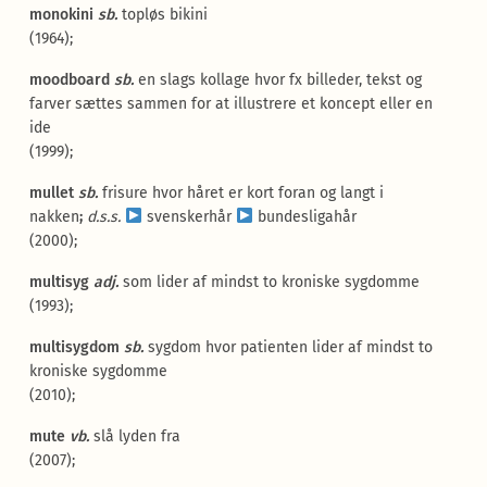
monokini
sb.
topløs bikini
(1964);
moodboard
sb.
en slags kollage hvor fx billeder, tekst og
farver sættes sammen for at illustrere et koncept eller en
ide
(1999);
mullet
sb.
frisure hvor håret er kort foran og langt i
nakken
;
d.s.s.
svenskerhår
bundesligahår
(2000);
multisyg
adj.
som lider af mindst to kroniske sygdomme
(1993);
multisygdom
sb.
sygdom hvor patienten lider af mindst to
kroniske sygdomme
(2010);
mute
vb.
slå lyden fra
(2007);