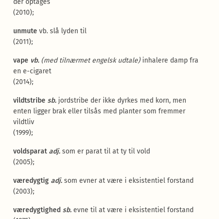
der optages
(2010);
unmute
vb. slå lyden til
(2011);
vape
vb.
(
med tilnærmet engelsk udtale
)
inhalere damp fra
en e-cigaret
(2014);
vildtstribe
sb.
jordstribe der ikke dyrkes med korn, men
enten ligger brak eller tilsås med planter som fremmer
vildtliv
(1999);
voldsparat
adj.
som er parat til at ty til vold
(2005);
væredygtig
adj.
som evner at være i eksistentiel forstand
(2003);
væredygtighed
sb.
evne til at være i eksistentiel forstand