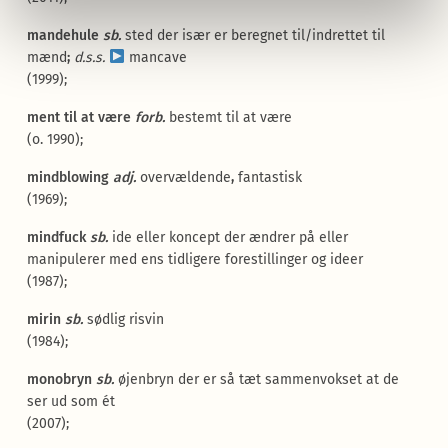
mandehule
sb.
sted der især er beregnet til/indrettet til
mænd
;
d.s.s.
mancave
(1999);
ment til at være
forb.
bestemt til at være
(o. 1990);
mindblowing
adj
.
overvældende
,
fantastisk
(1969);
mindfuck
sb.
ide eller koncept der ændrer på eller
manipulerer med ens tidligere forestillinger og ideer
(1987);
mirin
sb.
sødlig risvin
(1984);
monobryn
sb.
øjenbryn der er så tæt sammenvokset at de
ser ud som ét
(2007);