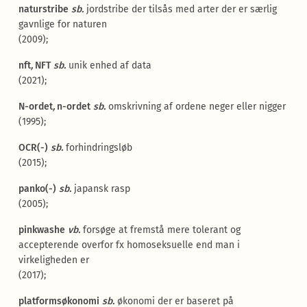
naturstribe
sb.
jordstribe der tilsås med arter der er særlig
gavnlige for naturen
(2009);
nft
,
NFT
sb.
unik enhed af data
(2021);
N-ordet
,
n-ordet
sb.
omskrivning af ordene neger eller nigger
(1995);
OCR(-)
sb.
forhindringsløb
(2015);
panko(-)
sb.
japansk rasp
(2005);
pinkwashe
vb.
forsøge at fremstå mere tolerant og
accepterende overfor fx homoseksuelle end man i
virkeligheden er
(2017);
platformsøkonomi
sb.
økonomi der er baseret på