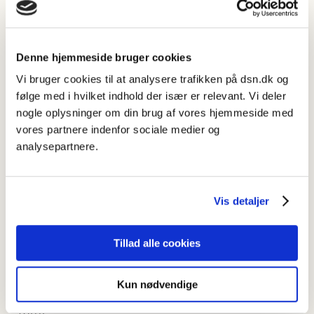
lagge
vb.
(i digitalt formidlet film, tv og videospil) give
forsinkelse i lyd el. billede pga. langsom overførsel af digital
information
(2001);
Denne hjemmeside bruger cookies
Vi bruger cookies til at analysere trafikken på dsn.dk og
lammer
sb.
hårdt slag, enten fysisk eller mentalt
følge med i hvilket indhold der især er relevant. Vi deler
(1990);
nogle oplysninger om din brug af vores hjemmeside med
lifesaver
sb.
redning, både i konkret og overført betydning
vores partnere indenfor sociale medier og
(2000);
analysepartnere.
liveaction
sb.
filmoptagelse med mennesker i modsætning til
animationsfilm
(1966);
Vis detaljer
loppesupermarked
sb.
butik hvor private sælger deres ting til
faste priser gennem en sælger
;
d.s.s.
reolmarked
Tillad alle cookies
(2014);
mancave
sb.
sted der især er beregnet til/indrettet til
Kun nødvendige
mænd
;
d.s.s.
mandehule
(2011);