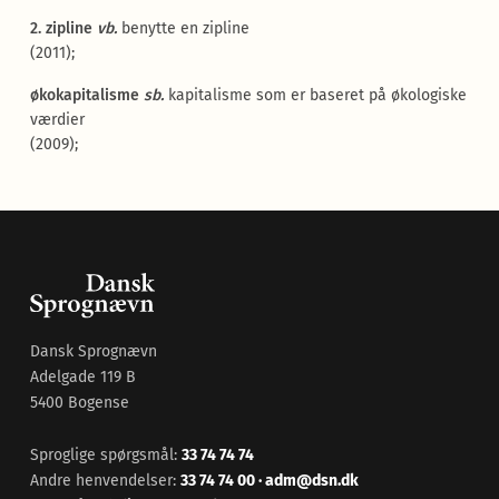
2. zipline
vb.
benytte en zipline
(2011);
økokapitalisme
sb.
kapitalisme som er baseret på økologiske
værdier
(2009);
Dansk Sprognævn
Adelgade 119 B
5400 Bogense
Sproglige spørgsmål:
33 74 74 74
Andre henvendelser:
33 74 74 00
·
adm@dsn.dk