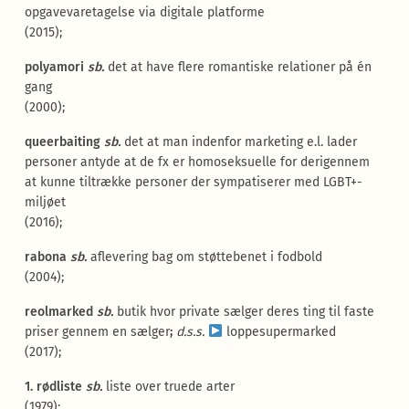
opgavevaretagelse via digitale platforme
(2015);
polyamori
sb.
det at have flere romantiske relationer på én
gang
(2000);
queerbaiting
sb.
det at man indenfor marketing e.l. lader
personer antyde at de fx er homoseksuelle for derigennem
at kunne tiltrække personer der sympatiserer med LGBT+-
miljøet
(2016);
rabona
sb.
aflevering bag om støttebenet i fodbold
(2004);
reolmarked
sb.
butik hvor private sælger deres ting til faste
priser gennem en sælger
;
d.s.s.
loppesupermarked
(2017);
1. rødliste
sb.
liste over truede arter
(1979);