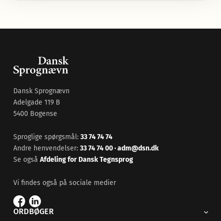
Dansk Sprognævn
Adelgade 119 B
5400 Bogense
Sproglige spørgsmål:
33 74 74 74
Andre henvendelser:
33 74 74 00
·
adm@dsn.dk
Se også
Afdeling for Dansk Tegnsprog
Vi findes også på sociale medier
ORDBØGER