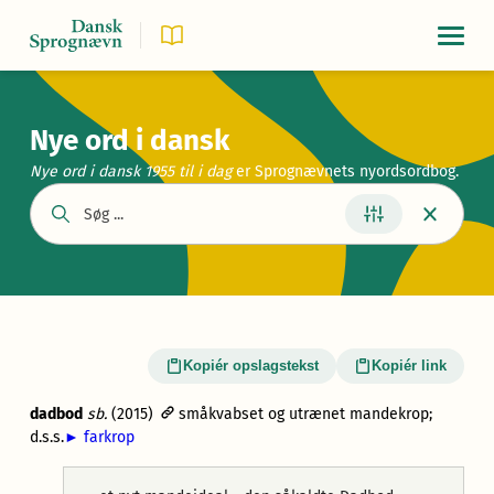
Navigat
Nye ord i dansk
Nye ord i dansk 1955
til i dag
er Sprognævnets nyordsordbog.
Kopiér opslagstekst
Kopiér link
dadbod
sb.
(2015)
småkvabset og utrænet mandekrop;
d.s.s.
►
farkrop