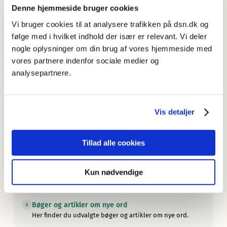
Juni 2026: Nye opslagsord
Denne hjemmeside bruger cookies
Nye ord i dansk er blevet forøget med 56 nye opslagsord.
Vi bruger cookies til at analysere trafikken på dsn.dk og
Nyordslister
følge med i hvilket indhold der især er relevant. Vi deler
Her finder du en oversigt over Sprognævnets nyordslister.
nogle oplysninger om din brug af vores hjemmeside med
vores partnere indenfor sociale medier og
Sprognævnet ser Ex on the Beach
analysepartnere.
— men ikke kun for drama og drukturenes skyld.
Om Nye ord i dansk
Læs om udvalget af ord, om søgningen, om de
Vis detaljer
oplysninger artiklerne indeholder, og om redaktionen.
Mere om nye ord
Tillad alle cookies
Læs mere om nye ord her.
Årets ord og nyordslister fra andre lande
Kun nødvendige
Her finder du en oversigt over andre landes nyordslister
og kåringer af årets ord.
Bøger og artikler om nye ord
Her finder du udvalgte bøger og artikler om nye ord.