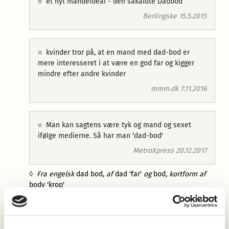
○
et nyt mandeideal - den såkaldte Dadbod
Berlingske 15.5.2015
○
kvinder tror på, at en mand med dad-bod er
mere interesseret i at være en god far og kigger
mindre efter andre kvinder
mmm.dk 7.11.2016
○
Man kan sagtens være tyk og mand og sexet
ifølge medierne. Så har man 'dad-bod'
MetroXpress 20.12.2017
◊
Fra engelsk
dad bod,
af
dad
'far'
og
bod,
kortform af
body
'krop'
Forfatter: Jørgen Nørby Jensen: 2018
Mere information