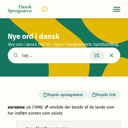
Navigat
Nye ord i dansk
Nye ord i dansk 1955
til i dag
er Sprognævnets nyordsordbog.
Kopiér opslagstekst
Kopiér link
eurozone
sb.
(1996)
område der består af de lande som
har indført euroen som valuta