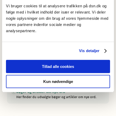
Nyordslister
Vi bruger cookies til at analysere trafikken på dsn.dk og
Her finder du en oversigt over Sprognævnets nyordslister.
følge med i hvilket indhold der især er relevant. Vi deler
nogle oplysninger om din brug af vores hjemmeside med
Sprognævnet ser Ex on the Beach
— men ikke kun for drama og drukturenes skyld.
vores partnere indenfor sociale medier og
analysepartnere.
Om Nye ord i dansk
Læs om udvalget af ord, om søgningen, om de
oplysninger artiklerne indeholder, og om redaktionen.
Vis detaljer
Mere om nye ord
Læs mere om nye ord her.
Tillad alle cookies
Årets ord og nyordslister fra andre lande
Her finder du en oversigt over andre landes nyordslister
og kåringer af årets ord.
Kun nødvendige
Bøger og artikler om nye ord
Her finder du udvalgte bøger og artikler om nye ord.