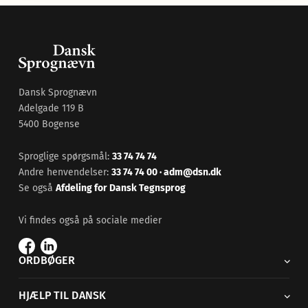
Dansk Sprognævn
Adelgade 119 B
5400 Bogense
Sproglige spørgsmål:
33 74 74 74
Andre henvendelser:
33 74 74 00
·
adm@dsn.dk
Se også
Afdeling for Dansk Tegnsprog
Vi findes også på sociale medier
ORDBØGER
HJÆLP TIL DANSK