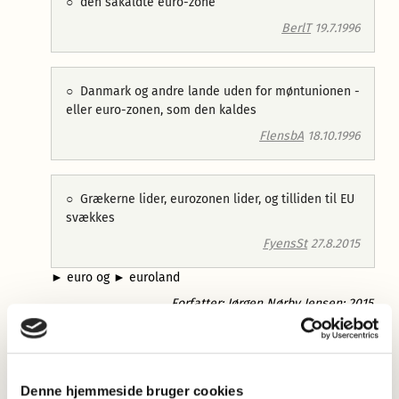
○
den såkaldte euro-zone
BerlT
19.7.1996
○
Danmark og andre lande uden for møntunionen -
eller euro-zonen, som den kaldes
FlensbA
18.10.1996
○
Grækerne lider, eurozonen lider, og tilliden til EU
svækkes
FyensSt
27.8.2015
►
euro
og
►
euroland
Forfatter: Jørgen Nørby Jensen: 2015
Mere information
Juni 2026: Nye opslagsord
Nye ord i dansk er blevet forøget med 56 nye opslagsord.
Denne hjemmeside bruger cookies