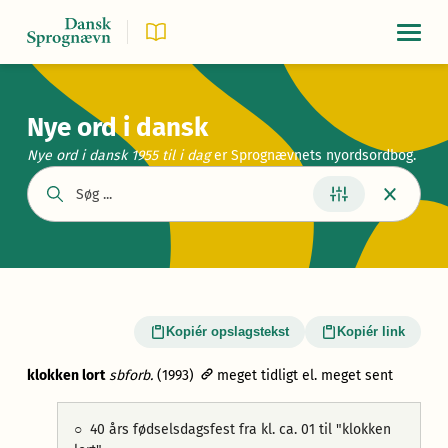
Navigat
Nye ord i dansk
Nye ord i dansk 1955
til i dag
er Sprognævnets nyordsordbog.
Kopiér opslagstekst
Kopiér link
klokken lort
sbforb.
(1993)
meget tidligt el. meget sent
○
40 års fødselsdagsfest fra kl. ca. 01 til "klokken