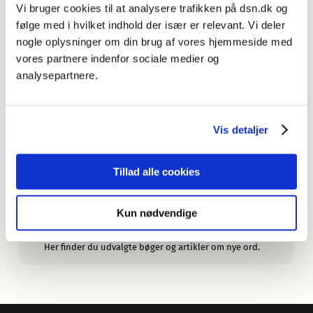
Her finder du en oversigt over Sprognævnets nyordslister.
Vi bruger cookies til at analysere trafikken på dsn.dk og
følge med i hvilket indhold der især er relevant. Vi deler
Sprognævnet ser Ex on the Beach
nogle oplysninger om din brug af vores hjemmeside med
— men ikke kun for drama og drukturenes skyld.
vores partnere indenfor sociale medier og
analysepartnere.
Om Nye ord i dansk
Læs om udvalget af ord, om søgningen, om de
oplysninger artiklerne indeholder, og om redaktionen.
Vis detaljer
Mere om nye ord
Læs mere om nye ord her.
Tillad alle cookies
Årets ord og nyordslister fra andre lande
Her finder du en oversigt over andre landes nyordslister
og kåringer af årets ord.
Kun nødvendige
Bøger og artikler om nye ord
Her finder du udvalgte bøger og artikler om nye ord.