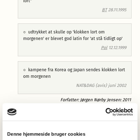
lort"
BT
28.11.1995
○
udtrykket at skulle op 'klokken lort om
morgenen' er blevet god latin for 'at stå tidligt op'
Pol
12.12.1999
○
kampene fra Korea og Japan sendes klokken lort
om morgenen
NAT&DAG (avis) juni 2002
Forfatter: Jørgen Nørby Jensen: 2011
Mere information
Juni 2026: Nye opslagsord
Nye ord i dansk er blevet forøget med 56 nye opslagsord.
Denne hjemmeside bruger cookies
Nyordslister