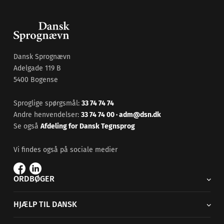
Dansk Sprognævn
Adelgade 119 B
5400 Bogense
Sproglige spørgsmål:
33 74 74 74
Andre henvendelser:
33 74 74 00
·
adm@dsn.dk
Se også
Afdeling for Dansk Tegnsprog
Vi findes også på sociale medier
ORDBØGER
HJÆLP TIL DANSK