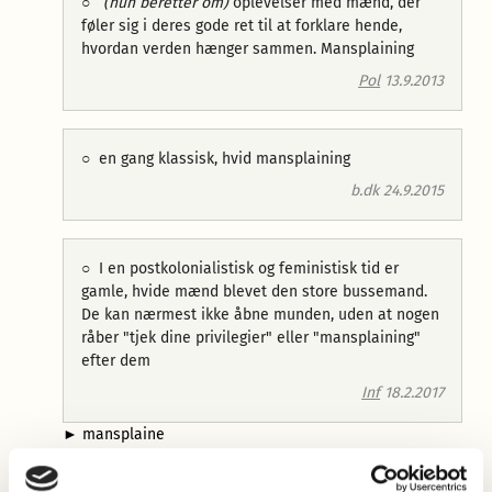
○
(hun beretter om)
oplevelser med mænd, der
føler sig i deres gode ret til at forklare hende,
hvordan verden hænger sammen. Mansplaining
Pol
13.9.2013
○
en gang klassisk, hvid mansplaining
b.dk 24.9.2015
○
I en postkolonialistisk og feministisk tid er
gamle, hvide mænd blevet den store bussemand.
De kan nærmest ikke åbne munden, uden at nogen
råber "tjek dine privilegier" eller "mansplaining"
efter dem
Inf
18.2.2017
►
mansplaine
◊
Fra engelsk
mansplaining
, fra 2009
if.
wordspy.com,
dannet af
man
og
explaining