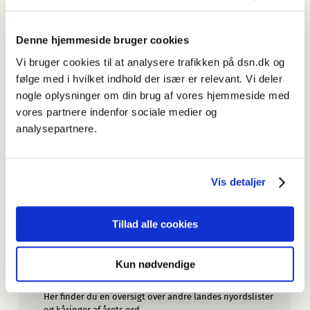
Forfatter: Jørgen Nørby Jensen: 2017
Denne hjemmeside bruger cookies
Mere information
Juni 2026: Nye opslagsord
Vi bruger cookies til at analysere trafikken på dsn.dk og
Nye ord i dansk er blevet forøget med 56 nye opslagsord.
følge med i hvilket indhold der især er relevant. Vi deler
nogle oplysninger om din brug af vores hjemmeside med
Nyordslister
vores partnere indenfor sociale medier og
Her finder du en oversigt over Sprognævnets nyordslister.
analysepartnere.
Sprognævnet ser Ex on the Beach
— men ikke kun for drama og drukturenes skyld.
Vis detaljer
Om Nye ord i dansk
Læs om udvalget af ord, om søgningen, om de
oplysninger artiklerne indeholder, og om redaktionen.
Tillad alle cookies
Mere om nye ord
Læs mere om nye ord her.
Kun nødvendige
Årets ord og nyordslister fra andre lande
Her finder du en oversigt over andre landes nyordslister
og kåringer af årets ord.