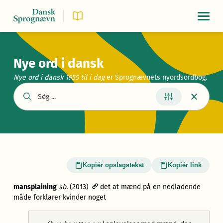
Navigat
Nye ord i dansk
Nye ord i dansk 1955
til i dag
er Sprognævnets nyordsordbog.
Kopiér opslagstekst
Kopiér link
mansplaining
sb.
(2013)
det at mænd på en nedladende
måde forklarer kvinder noget