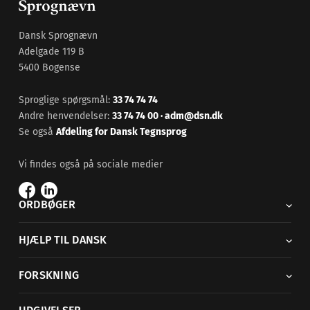
Dansk Sprognævn
Adelgade 119 B
5400 Bogense
Sproglige spørgsmål:
33 74 74 74
Andre henvendelser:
33 74 74 00
·
adm@dsn.dk
Se også
Afdeling for Dansk Tegnsprog
Vi findes også på sociale medier
ORDBØGER
HJÆLP TIL DANSK
FORSKNING