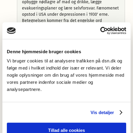
opbygge nødlagre af mad og drikke, lægge
evakueringsplaner og lære selvforsvar. Fænomenet
opstod i USA under depressionen i 1930' erne.
Betegnelsen kommer fra det engelske ord
»preparation«. Det er uvist, hvor mange preppere
der findes i Danmark, da kun de færreste ønsker at
stå frem
HerningFbl
30.12.2020
Denne hjemmeside bruger cookies
►
preppe
Vi bruger cookies til at analysere trafikken på dsn.dk og
◊
Fra engelsk
prepper
; kendt fra 1998
if.
oed.com
følge med i hvilket indhold der især er relevant. Vi deler
nogle oplysninger om din brug af vores hjemmeside med
Forfatter: Marianne Rathje: 2021
vores partnere indenfor sociale medier og
Mere information
analysepartnere.
Juni 2026: Nye opslagsord
Nye ord i dansk er blevet forøget med 56 nye opslagsord.
Nyordslister
Vis detaljer
Her finder du en oversigt over Sprognævnets nyordslister.
Sprognævnet ser Ex on the Beach
Tillad alle cookies