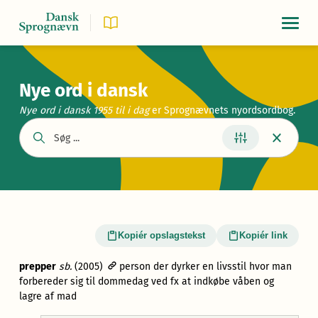
Navigat
Nye ord i dansk
Nye ord i dansk 1955
til i dag
er Sprognævnets nyordsordbog.
Kopiér opslagstekst
Kopiér link
prepper
sb.
(2005)
person der dyrker en livsstil hvor man
forbereder sig til dommedag ved fx at indkøbe våben og
lagre af mad