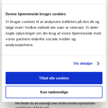
Forfatter: Eva Skafte Jensen: 2021
Denne hjemmeside bruger cookies
Mere information
Juni 2026: Nye opslagsord
Vi bruger cookies til at analysere trafikken på dsn.dk og
Nye ord i dansk er blevet forøget med 56 nye opslagsord.
følge med i hvilket indhold der især er relevant. Vi deler
nogle oplysninger om din brug af vores hjemmeside med
Nyordslister
vores partnere indenfor sociale medier og
Her finder du en oversigt over Sprognævnets nyordslister.
analysepartnere.
Sprognævnet ser Ex on the Beach
— men ikke kun for drama og drukturenes skyld.
Vis detaljer
Om Nye ord i dansk
Læs om udvalget af ord, om søgningen, om de
oplysninger artiklerne indeholder, og om redaktionen.
Tillad alle cookies
Mere om nye ord
Læs mere om nye ord her.
Kun nødvendige
Årets ord og nyordslister fra andre lande
Her finder du en oversigt over andre landes nyordslister
og kåringer af årets ord.