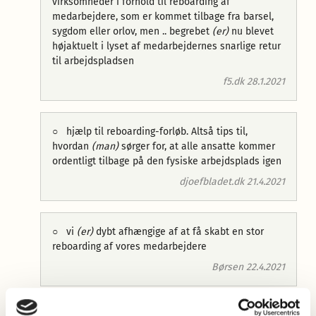
virksomheder i forhold til reboarding af
medarbejdere, som er kommet tilbage fra barsel,
sygdom eller orlov, men .. begrebet
(er)
nu blevet
højaktuelt i lyset af medarbejdernes snarlige retur
til arbejdspladsen
f5.dk 28.1.2021
○
hjælp til reboarding-forløb. Altså tips til,
hvordan
(man)
sørger for, at alle ansatte kommer
ordentligt tilbage på den fysiske arbejdsplads igen
djoefbladet.dk 21.4.2021
○
vi
(er)
dybt afhængige af at få skabt en stor
reboarding af vores medarbejdere
Børsen 22.4.2021
►
reboarde
,
►
onboarde
og
►
onboarding
◊
Fra engelsk
reboarding