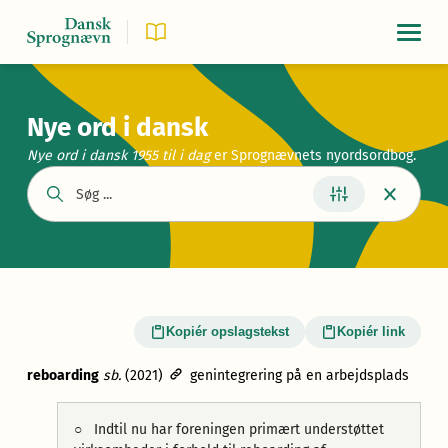
Navigat
Nye ord i dansk
Nye ord i dansk 1955
til i dag
er Sprognævnets nyordsordbog.
Kopiér opslagstekst
Kopiér link
reboarding
sb.
(2021)
genintegrering på en arbejdsplads
○
Indtil nu har foreningen primært understøttet