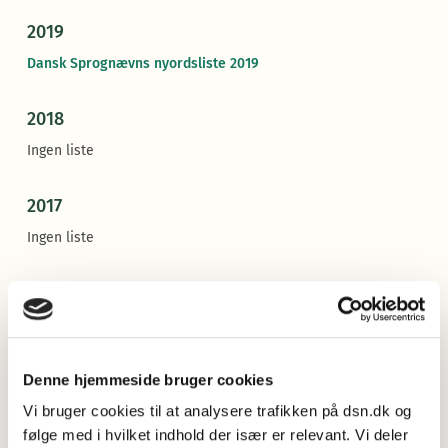
2019
Dansk Sprognævns nyordsliste 2019
2018
Ingen liste
2017
Ingen liste
2016
Nyordslisten 2016:
Smykkelov, trumpisme og gyllegate
2015
Denne hjemmeside bruger cookies
Vi bruger cookies til at analysere trafikken på dsn.dk og
Nyordslisten 2015:
Dadbod, pantholder og sengepraktik
følge med i hvilket indhold der især er relevant. Vi deler