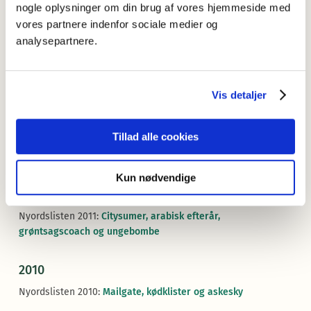
nogle oplysninger om din brug af vores hjemmeside med
2014
vores partnere indenfor sociale medier og
Nyordslisten 2014:
Normcore, spornoseksuel og sorgsnylter
analysepartnere.
2013
Vis detaljer
Nyordslisten 2013:
Bededame, kønskrans og selfie
2012
Tillad alle cookies
Nyordslisten 2012: Ingen liste
Kun nødvendige
2011
Nyordslisten 2011:
Citysumer, arabisk efterår,
grøntsagscoach og ungebombe
2010
Nyordslisten 2010:
Mailgate, kødklister og askesky