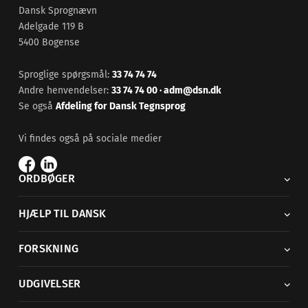
Dansk Sprognævn
Adelgade 119 B
5400 Bogense
Sproglige spørgsmål:
33 74 74 74
Andre henvendelser:
33 74 74 00
·
adm@dsn.dk
Se også
Afdeling for Dansk Tegnsprog
Vi findes også på sociale medier
ORDBØGER
HJÆLP TIL DANSK
FORSKNING
UDGIVELSER